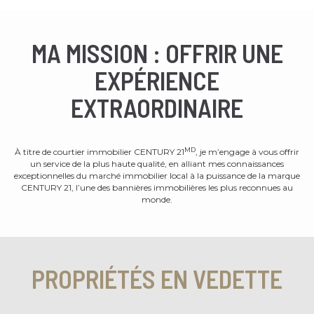
MA MISSION : OFFRIR UNE
EXPÉRIENCE
EXTRAORDINAIRE
MD
À titre de courtier immobilier CENTURY 21
, je m’engage à vous offrir
un service de la plus haute qualité, en alliant mes connaissances
exceptionnelles du marché immobilier local à la puissance de la marque
CENTURY 21, l’une des bannières immobilières les plus reconnues au
monde.
PROPRIÉTÉS EN VEDETTE