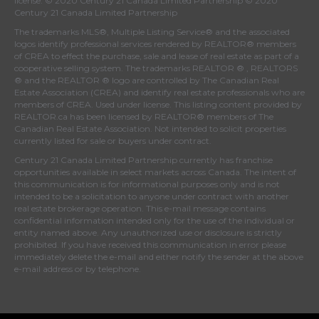
license. © 2020 Century 21 Canada Limited Partnership © 2020
Century 21 Canada Limited Partnership
The trademarks MLS®, Multiple Listing Service® and the associated
logos identify professional services rendered by REALTOR® members
of
CREA
to effect the purchase, sale and lease of real estate as part of a
cooperative selling system. The trademarks REALTOR ® , REALTORS
® and the REALTOR ® logo are controlled by
The Canadian Real
Estate Association (CREA)
and identify real estate professionals who are
members of
CREA
. Used under license. This listing content provided by
REALTOR.ca
has been licensed by REALTOR® members of
The
Canadian Real Estate Association
. Not intended to solicit properties
currently listed for sale or buyers under contract.
Century 21 Canada Limited Partnership currently has franchise
opportunities available in select markets across Canada. The intent of
this communication is for informational purposes only and is not
intended to be a solicitation to anyone under contract with another
real estate brokerage operation. This e-mail message contains
confidential information intended only for the use of the individual or
entity named above. Any unauthorized use or disclosure is strictly
prohibited. If you have received this communication in error please
immediately delete the e-mail and either notify the sender at the above
e-mail address or by telephone.
© 2024 Elyse Gallagher REALTOR®