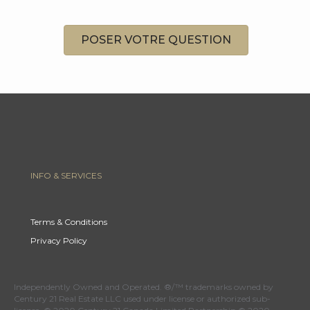
POSER VOTRE QUESTION
INFO & SERVICES
Terms & Conditions
Privacy Policy
Independently Owned and Operated. ®/™ trademarks owned by
Century 21 Real Estate LLC used under license or authorized sub-